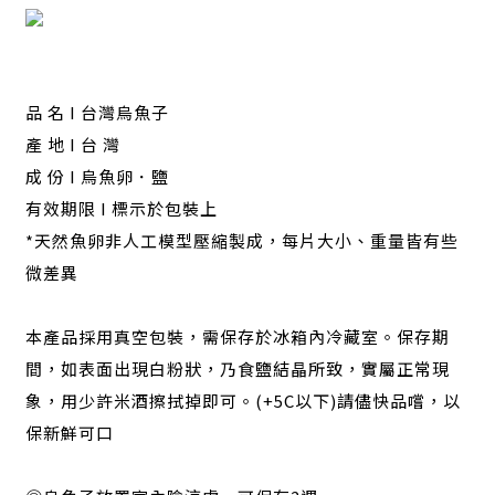
品 名 I 台灣烏魚子
產 地 I 台 灣
成 份 I 烏魚卵．鹽
有效期限 I 標示於包裝上
*天然魚卵非人工模型壓縮製成，每片大小、重量皆有些
微差異
本產品採用真空包裝，需保存於冰箱內冷藏室。保存期
間，如表面出現白粉狀，乃食鹽結晶所致，實屬正常現
象，用少許米酒擦拭掉即可。(+5C以下)請儘快品嚐，以
保新鮮可口