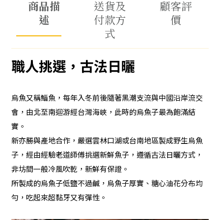
商品描
送貨及
顧客評
述
付款方
價
式
職人挑選，古法日曬
烏魚又稱鯔魚，每年入冬前後隨著黑潮支流與中國沿岸流交
會，由北至南迴游經台灣海峽，此時的烏魚子最為飽滿結
實。
新亦勝與產地合作，嚴選雲林口湖或台南地區製成野生烏魚
子，經由經驗老道師傅挑選新鮮魚子，遵循古法日曬方式，
非坊間一般冷風吹乾，新鮮有保證。
所製成的烏魚子低鹽不過鹹，烏魚子厚實、糖心油花分布均
勻，吃起來超黏牙又有彈性。