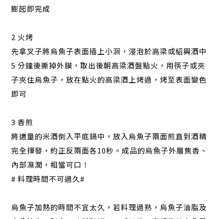
膨起即完成
2 火烤
先拿叉子將烏魚子表面插上小洞，浸泡於高梁或紹興酒中
5 分鐘後撕掉外膜，取出後朝高梁酒盤點火，用筷子或夾
子夾住烏魚子，放在點火的高梁酒上烤過，烤至表面變色
即可
3 香煎
將適量的米酒倒入平底鍋中，放入烏魚子兩面煎直到酒精
完全揮發，約正反兩面各10秒。成品的烏魚子外層焦香、
內部濕潤，相當可口！
# 料理時間不可過久#
烏魚子加熱的時間不宜太久，若料理過熟，烏魚子油脂及