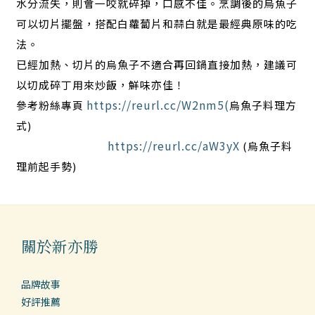
水分流失，則會一咬就碎掉，口感不佳。烹調後的烏魚子
可以切片擺盤，搭配白蘿蔔片和蒜白就是最經典原味的吃
法。
已經加熱、切片的烏魚子不適合再回鍋直接加熱，建議可
以切成碎丁用來炒飯，鮮味亦佳！
https://reurl.cc/W2nm5(
參考粉絲專頁
烏魚子料理方
式)
https://reurl.cc/aW3yX
(烏魚子料
理前起手勢)
關於新亦勝
品牌故事
好評推薦