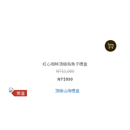
紅心相映頂級烏魚子禮盒
NT$1,080
NT$930
常溫