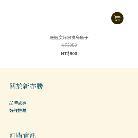
嚴選炭烤熟食烏魚子
NT$950
NT$900
關於新亦勝
品牌故事
好評推薦
訂購資訊