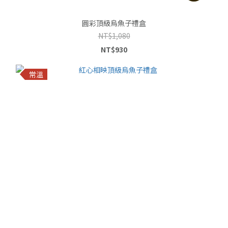
圓彩頂級烏魚子禮盒
NT$1,080
NT$930
常溫