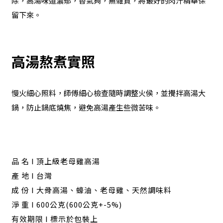
除，高湯味道濃郁，香氣夠，無雜質，將最好的肉汁精華保
留下來。
高湯熬煮實照
慢火細心照料，師傅細心檢查隨時調整火侯，並攪拌高湯大
鍋，防止鍋底燒焦，避免高湯產生些微苦味。
品 名 I 頂上級老母雞高湯
產 地 I 台灣
成 份 I 大骨高湯、蠔油、老母雞、天然調味料
淨 重 I 600公克(600公克+-5%)
有效期限 I 標示於包裝上