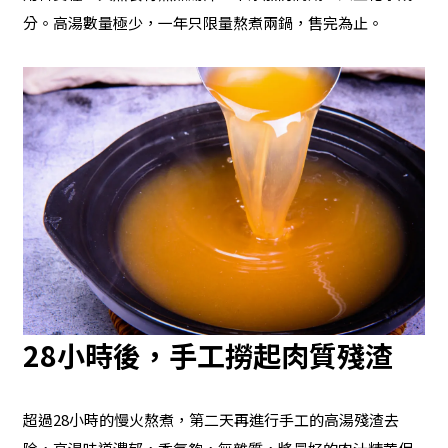
分。高湯數量極少，一年只限量熬煮兩鍋，售完為止。
28小時後，手工撈起肉質殘渣
超過28小時的慢火熬煮，第二天再進行手工的高湯殘渣去