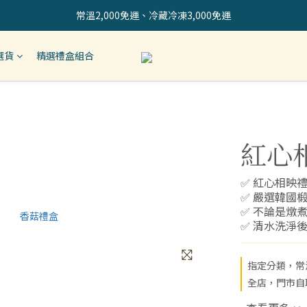
常溫2,000免運、冷藏冷凍3,000免運
選貨
精選禮盒組合
紅心
✅ 紅心相映
✅ 嚴選韓國
✅ 不論是燉
✅ 清水洗淨
指定分類，常溫滿
全店，門市自