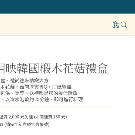
相映韓國椴木花菇禮盒
禮盒，禮尚往來精緻大方
椴木花菇，菇肉厚實香Q，口感極佳
煮雞湯、煲菜、送禮都是您的最佳選擇
後，以冷水泡軟約20分鐘，即可進行料理
 2,000 元免運 (未滿運費 160 元)
取 (請先加新亦勝官方帳號)