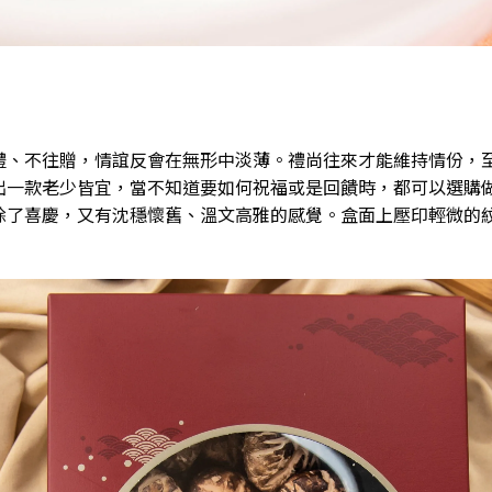
禮、不往贈，情誼反會在無形中淡薄。禮尚往來才能維持情份，
出一款老少皆宜，當不知道要如何祝福或是回饋時，都可以選購
除了喜慶，又有沈穩懷舊、溫文高雅的感覺。盒面上壓印輕微的