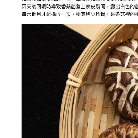
因天氣回暖時導致香菇菌蓋上表皮裂開，露出白色的
每六個月才能採收一次，極其稀少珍貴，是冬菇裡的