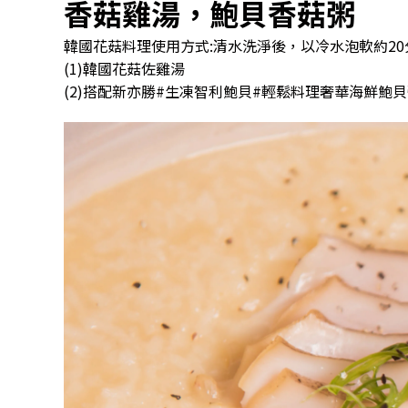
香菇雞湯，鮑貝香菇粥
韓國花菇料理使用方式:清水洗淨後，以冷水泡軟約2
(1)韓國花菇佐雞湯
(2)搭配新亦勝#生凍智利鮑貝#輕鬆料理奢華海鮮鮑